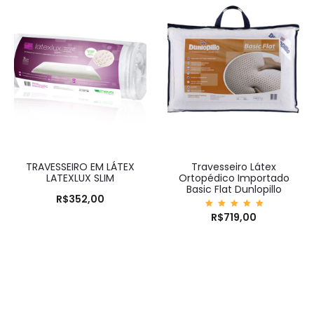
TRAVESSEIRO EM LÁTEX
Travesseiro Látex
LATEXLUX SLIM
Ortopédico Importado
Basic Flat Dunlopillo
R$
352,00
Avaliaç
R$
719,00
ão
5.00
de 5